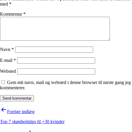
med
*
Kommentar
*
Navn
*
E-mail
*
Websted
Gem mit navn, mail og websted i denne browser til næste gang jeg
kommenterer.
Indlægsnavigation
Forrige indlæg
Top 7 skønhedstips til +30 kvinder