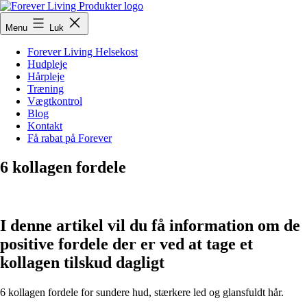
Fortsæt
til
ForeverLivingProdukter
Menu
Luk
indhold
Forever Living Helsekost
Hudpleje
Hårpleje
Træning
Vægtkontrol
Blog
Kontakt
Få rabat på Forever
6 kollagen fordele
I denne artikel vil du få information om de
positive fordele der er ved at tage et
kollagen tilskud dagligt
6 kollagen fordele for sundere hud, stærkere led og glansfuldt hår.