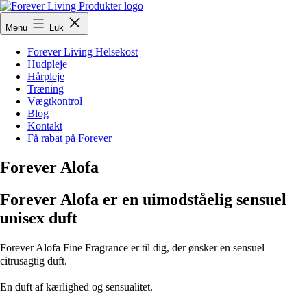
Fortsæt
til
ForeverLivingProdukter
Menu
Luk
indhold
Forever Living Helsekost
Hudpleje
Hårpleje
Træning
Vægtkontrol
Blog
Kontakt
Få rabat på Forever
Forever Alofa
Forever Alofa er en uimodståelig sensuel
unisex duft
Forever Alofa Fine Fragrance er til dig, der ønsker en sensuel
citrusagtig duft.
En duft af kærlighed og sensualitet.