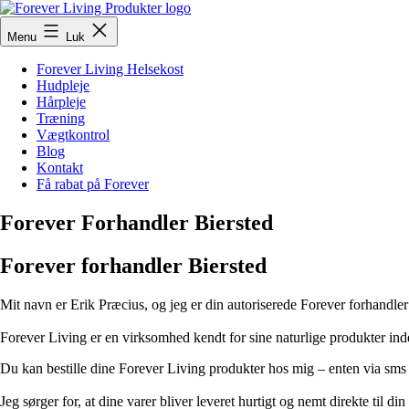
Fortsæt
til
ForeverLivingProdukter
Menu
Luk
indhold
Forever Living Helsekost
Hudpleje
Hårpleje
Træning
Vægtkontrol
Blog
Kontakt
Få rabat på Forever
Forever Forhandler Biersted
Forever forhandler Biersted
Mit navn er Erik Præcius, og jeg er din autoriserede Forever forhandle
Forever Living er en virksomhed kendt for sine naturlige produkter ind
Du kan bestille dine Forever Living produkter hos mig – enten via sms e
Jeg sørger for, at dine varer bliver leveret hurtigt og nemt direkte til d