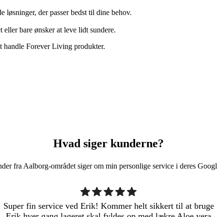
de løsninger, der passer bedst til dine behov.
eller bare ønsker at leve lidt sundere.
t handle Forever Living produkter.
Hvad siger kunderne?
der fra Aalborg-området siger om min personlige service i deres Googl
Super fin service ved Erik! Kommer helt sikkert til at bruge
Erik hver gang lageret skal fyldes op med lækre Aloe vera