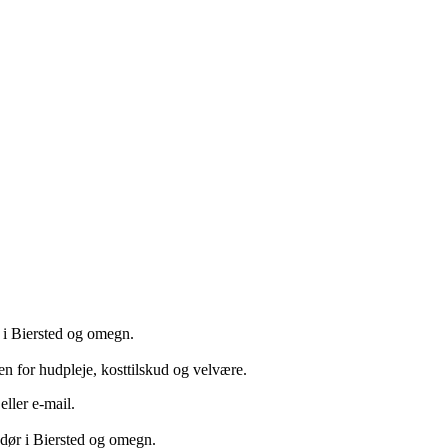
r i Biersted og omegn.
en for hudpleje, kosttilskud og velvære.
ller e-mail.
in dør i Biersted og omegn.