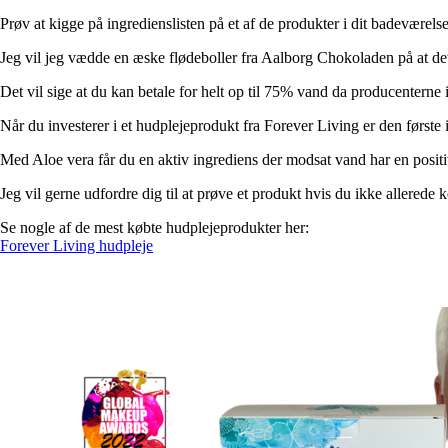
Prøv at kigge på ingredienslisten på et af de produkter i dit badeværelse
Jeg vil jeg vædde en æske flødeboller fra Aalborg Chokoladen på at det
Det vil sige at du kan betale for helt op til 75% vand da producenterne 
Når du investerer i et hudplejeprodukt fra Forever Living er den første 
Med Aloe vera får du en aktiv ingrediens der modsat vand har en positi
Jeg vil gerne udfordre dig til at prøve et produkt hvis du ikke allered
Se nogle af de mest købte hudplejeprodukter her:
Forever Living hudpleje