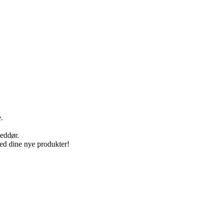
.
veddør.
med dine nye produkter!