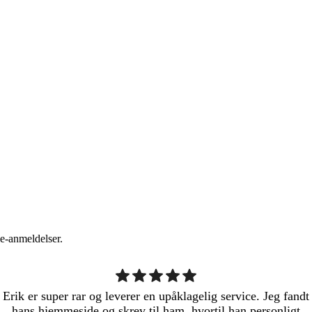
e-anmeldelser.
Erik er super rar og leverer en upåklagelig service. Jeg fandt
hans hjemmeside og skrev til ham, hvortil han personligt