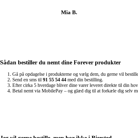
Mia B.
Sådan bestiller du nemt dine Forever produkter
Gå på opdagelse i produkterne og vælg dem, du gerne vil bestille
Send en sms til
91 55 54 44
med din bestilling.
Efter cirka 5 hverdage bliver dine varer leveret direkte til din ho
Betal nemt via MobilePay – og glæd dig til at forkæle dig selv 
Jeg vil gerne bestille, men bor ikke i Biersted