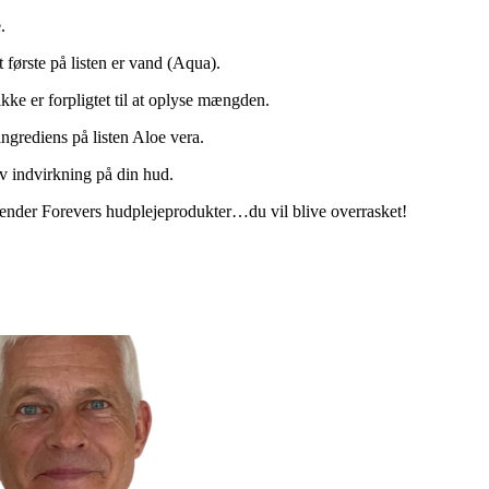
.
 første på listen er vand (Aqua).
ikke er forpligtet til at oplyse mængden.
ingrediens på listen Aloe vera.
v indvirkning på din hud.
e kender Forevers hudplejeprodukter…du vil blive overrasket!