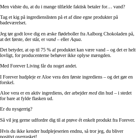
Men vidste du, at du i mange tilfælde faktisk betaler for… vand?
Tag et kig på ingredienslisten på et af dine egne produkter på
badeværelset.
Jeg tør godt love dig en æske flødeboller fra Aalborg Chokoladen på,
at det første, der står, er
vand
– eller
Aqua
.
Det betyder, at op til 75 % af produktet kan være vand – og det er helt
lovligt, for producenterne behøver ikke oplyse mængden.
Med Forever Living får du noget andet.
I Forever hudpleje er Aloe vera den første ingrediens – og det gør en
forskel.
Aloe vera er en aktiv ingrediens, der arbejder
med
din hud – i stedet
for bare at fylde flasken ud.
Er du nysgerrig?
Så vil jeg gerne udfordre dig til at prøve ét enkelt produkt fra Forever.
Hvis du ikke kender hudplejeserien endnu, så tror jeg, du bliver
positivt overrasket!