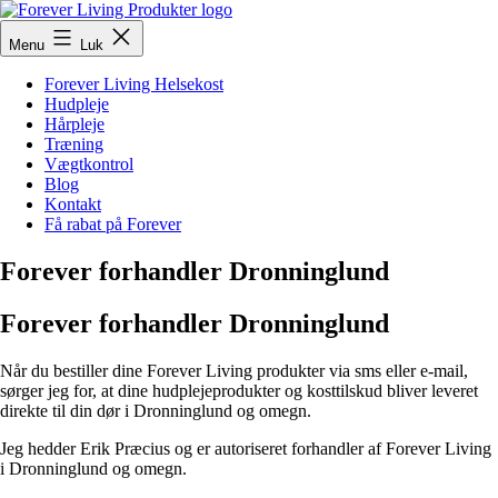
Fortsæt
til
ForeverLivingProdukter
Menu
Luk
indhold
Forever Living Helsekost
Hudpleje
Hårpleje
Træning
Vægtkontrol
Blog
Kontakt
Få rabat på Forever
Forever forhandler Dronninglund
Forever forhandler Dronninglund
Når du bestiller dine Forever Living produkter via sms eller e-mail,
sørger jeg for, at dine hudplejeprodukter og kosttilskud bliver leveret
direkte til din dør i Dronninglund og omegn.
Jeg hedder Erik Præcius og er autoriseret forhandler af Forever Living
i Dronninglund og omegn.