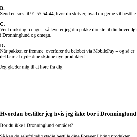
B.
Send en sms til 91 55 54 44, hvor du skriver, hvad du gerne vil bestille.
C.
Vent omkring 5 dage – så leverer jeg din pakke direkte til din hoveddør
i Dronninglund og omegn.
D.
Når pakken er fremme, overfører du beløbet via MobilePay – og så er
det bare at nyde dine skønne nye produkter!
Jeg glæder mig til at høre fra dig.
Hvordan bestiller jeg hvis jeg ikke bor i Dronninglund
Bor du ikke i Dronninglund-området?
Så kan du selvfølgelig stadig bestille dine Forever Living produkter