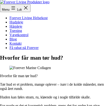
Fortsæt
til
ForeverLivingProdukter
Menu
Luk
indhold
Forever Living Helsekost
Hudpleje
Hårpleje
Træning
Vægtkontrol
Blog
Kontakt
Få rabat på Forever
Hvorfor får man tør hud?
Hvorfor får man tør hud?
Tør hud er et problem, mange oplever – især i de kolde måneder, men
også året rundt.
Huden kan føles stram, ru, kløende og i nogle tilfælde skalle.
For nogle er det et kosmetisk problem, mens det for andre kan give