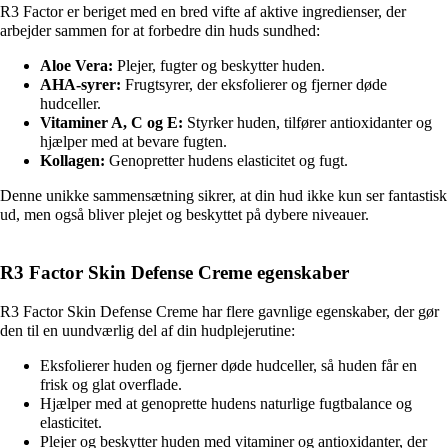
R3 Factor er beriget med en bred vifte af aktive ingredienser, der
arbejder sammen for at forbedre din huds sundhed:
Aloe Vera:
Plejer, fugter og beskytter huden.
AHA-syrer:
Frugtsyrer, der eksfolierer og fjerner døde
hudceller.
Vitaminer A, C og E:
Styrker huden, tilfører antioxidanter og
hjælper med at bevare fugten.
Kollagen:
Genopretter hudens elasticitet og fugt.
Denne unikke sammensætning sikrer, at din hud ikke kun ser fantastisk
ud, men også bliver plejet og beskyttet på dybere niveauer.
R3 Factor Skin Defense Creme egenskaber
R3 Factor Skin Defense Creme har flere gavnlige egenskaber, der gør
den til en uundværlig del af din hudplejerutine:
Eksfolierer huden og fjerner døde hudceller, så huden får en
frisk og glat overflade.
Hjælper med at genoprette hudens naturlige fugtbalance og
elasticitet.
Plejer og beskytter huden med vitaminer og antioxidanter, der