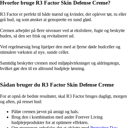
Hvorfor bruge R3 Factor Skin Defense Creme?
R3 Factor er perfekt til både mænd og kvinder, der oplever tør, ru eller
grå hud, og som ønsker at genoprette en sund glød.
Cremen arbejder på flere niveauer ved at eksfoliere, fugte og beskytte
huden, så den ser frisk og revitaliseret ud.
Ved regelmæssig brug hjælper den med at fjerne døde hudceller og
stimulere væksten af nye, sunde celler.
Samtidig beskytter cremen mod miljøpåvirkninger og aldringstegn,
hvilket gør den til en allround hudpleje løsning.
Sådan bruger du R3 Factor Skin Defense Creme
For at opnå de bedste resultater, skal R3 Factor bruges dagligt, morgen
og aften, på renset hud:
Påfør cremen jævnt på ansigt og hals.
Brug den i kombination med andre Forever Living
hudplejeprodukter for at optimere effekten.
Om morgenen anbefales det at afslutte med
Protecting Day