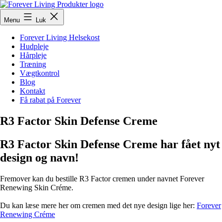
Fortsæt
til
ForeverLivingProdukter
Menu
Luk
indhold
Forever Living Helsekost
Hudpleje
Hårpleje
Træning
Vægtkontrol
Blog
Kontakt
Få rabat på Forever
R3 Factor Skin Defense Creme
R3 Factor Skin Defense Creme har fået nyt
design og navn!
Fremover kan du bestille R3 Factor cremen under navnet Forever
Renewing Skin Créme.
Du kan læse mere her om cremen med det nye design lige her:
Forever
Renewing Créme